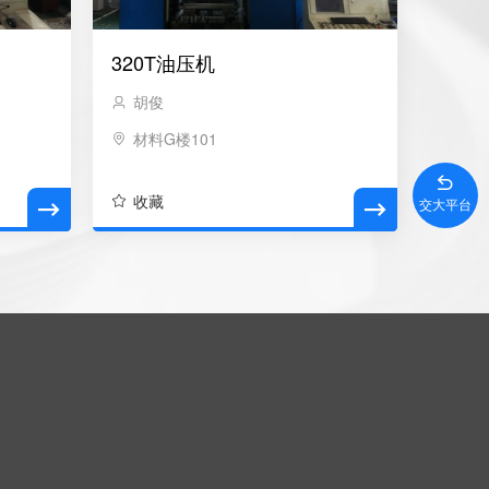
320T油压机
胡俊
材料G楼101
收藏
交大平台