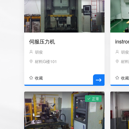
伺服压力机
inst
胡俊
胡
材料G楼101
材料
收藏
收
正常