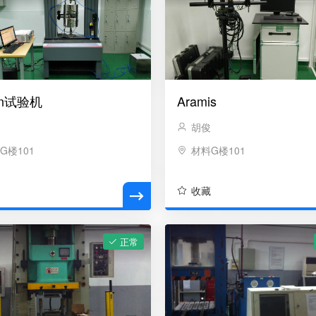
ron试验机
Aramis
俊
胡俊
G楼101
材料G楼101
藏
收藏
正常