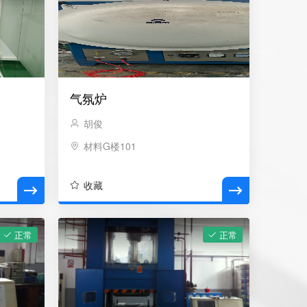
气氛炉
胡俊
材料G楼101
收藏
正常
正常