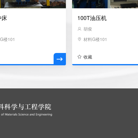
冲床
100T油压机
俊
胡俊
G楼101
材料G楼101
藏
收藏