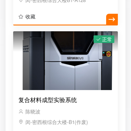
闵-密西根综合大楼B1-A128
收藏
正常
复合材料成型实验系统
陈晓波
闵-密西根综合大楼-B1(作废)