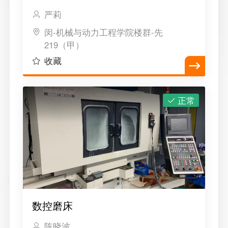
严莉
闵-机械与动力工程学院楼群-先
219（甲）
收藏
正常
数控磨床
陈晓波