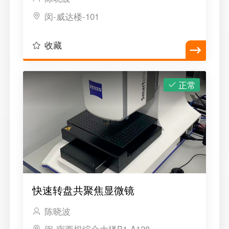
闵-威达楼-101
收藏
正常
快速转盘共聚焦显微镜
陈晓波